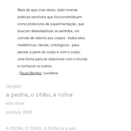
Mais do que criar obras, João inventa
práticas sensíveis que funcionam/atuam
como protocolos de experimentação, que
buscam desestabilizar os sentidos, um
convite de retorno aos corpos - todos eles,
metafóricos, literais, ontológicos - para
pensar a partir do corpo e com o corpo,
uma forma para se relacionar com o mundo
e conhecer os outros.
-
Paula Benítez
, curadora
//english
a pedra, o chão, a ruína
solo show
june/july, 2024
A PEDRA, O CHÃO, A RUÍNA is a solo