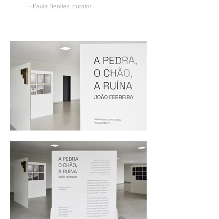
-
Paula Benítez
, curator