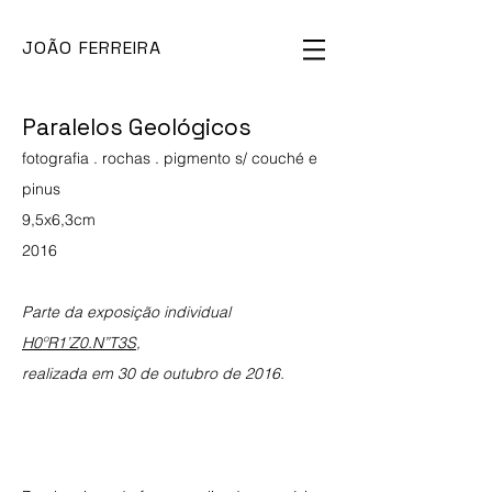
JOÃO FERREIRA
Paralelos Geológicos
fotografia . rochas . pigmento s/ couché e
pinus
9,5x6,3cm
2016
Parte da exposição individual
H0ºR1’Z0.N”T3S
,
realizada em 30 de outubro de 2016.