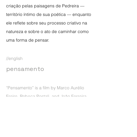
criação pelas paisagens de Pedreira —
território íntimo de sua poética — enquanto
ele reflete sobre seu processo criativo na
natureza e sobre o ato de caminhar como
uma forma de pensar.
//englis
h
pensamento
“Pensamento” is a film by Marco Aurélio
Freire, Rebeca Postali, and João Ferreira,
produced with the support of Galpão 2040.
The short follows the artist through a day of
creation in the landscapes of Pedreira —
an environment deeply connected to his