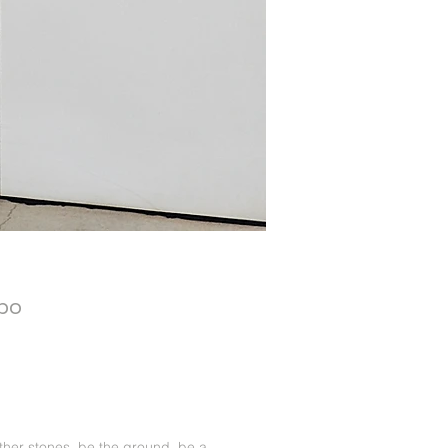
po
ther stones, be the ground, be a