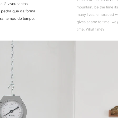
 já viveu tantas
mountain, be the time its
A pedra que dá forma
many lives, embraced win
ra, tempo do tempo.
gives shape to time, weig
time. What time?