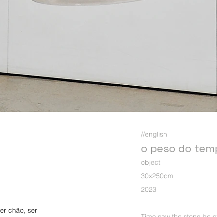
//english
o peso do tem
object
30x250cm
2023
er chão, ser
Time saw the stone be o