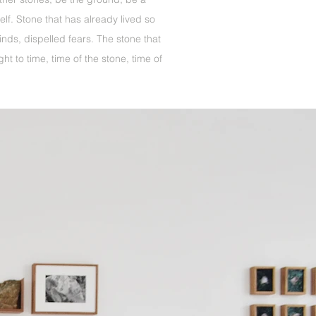
elf. Stone that has already lived so
ds, dispelled fears. The stone that
ht to time, time of the stone, time of